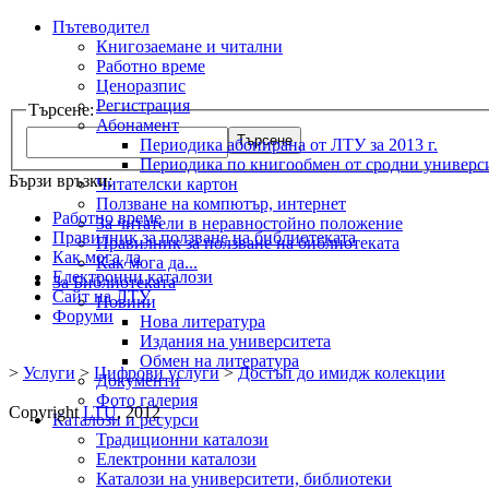
Пътеводител
Книгозаемане и читални
Работно време
Ценоразпис
Регистрация
Търсене:
Абонамент
Периодика абонирана от ЛТУ за 2013 г.
Периодика по книгообмен от сродни универс
Бързи връзки:
Читателски картон
Ползване на компютър, интернет
Работно време
За читатели в неравностойно положение
Правилник за ползване на библиотеката
Правилник за ползване на библиотеката
Как мога да
Как мога да...
Електронни каталози
За Библиотеката
Сайт на ЛТУ
Новини
Форуми
Нова литература
Издания на университета
Обмен на литература
>
Услуги
>
Цифрови услуги
>
Достъп до имидж колекции
Документи
Фото галерия
Copyright
LTU
, 2012
Каталози и ресурси
Традиционни каталози
Електронни каталози
Каталози на университети, библиотеки